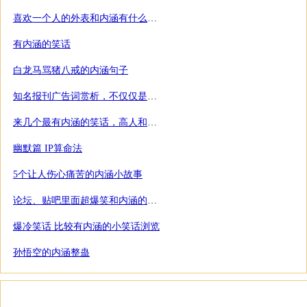
喜欢一个人的外表和内涵有什么联系
有内涵的笑话
白龙马骂猪八戒的内涵句子
知名报刊广告词赏析，不仅仅是高更是幽
来几个最有内涵的笑话，高人和神人都不需要给解释的
幽默篇 IP算命法
5个让人伤心痛苦的内涵小故事
论坛、贴吧里面超爆笑和内涵的回复5个
爆冷笑话 比较有内涵的小笑话浏览
孙悟空的内涵整蛊