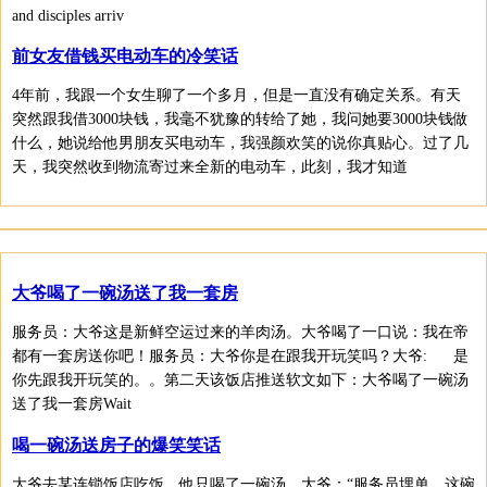
and disciples arriv
前女友借钱买电动车的冷笑话
4年前，我跟一个女生聊了一个多月，但是一直没有确定关系。有天
突然跟我借3000块钱，我毫不犹豫的转给了她，我问她要3000块钱做
什么，她说给他男朋友买电动车，我强颜欢笑的说你真贴心。过了几
天，我突然收到物流寄过来全新的电动车，此刻，我才知道
大爷喝了一碗汤送了我一套房
服务员：大爷这是新鲜空运过来的羊肉汤。大爷喝了一口说：我在帝
都有一套房送你吧！服务员：大爷你是在跟我开玩笑吗？大爷: 是
你先跟我开玩笑的。。第二天该饭店推送软文如下：大爷喝了一碗汤
送了我一套房Wait
喝一碗汤送房子的爆笑笑话
大爷去某连锁饭店吃饭，他只喝了一碗汤。大爷：“服务员埋单，这碗