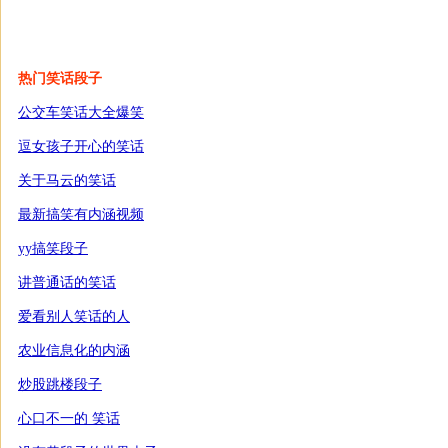
热门笑话段子
公交车笑话大全爆笑
逗女孩子开心的笑话
关于马云的笑话
最新搞笑有内涵视频
yy搞笑段子
讲普通话的笑话
爱看别人笑话的人
农业信息化的内涵
炒股跳楼段子
心口不一的 笑话