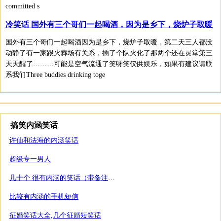
committed s
冷笑话 国外有三个哥们一起喝酒，因为是乡下，烧炉子取暖
国外有三个哥们一起喝酒因为是乡下，烧炉子取暖，第二天三人都没
动静了有一家跟火葬场有关系，插了个队火化了那两个还在灵堂第三
天天醒了………可能是空气流通了笑呀笑仅供娱乐，如果有建议请联
系我们Three buddies drinking toge
搞笑内涵笑话
许仙和法海的内涵笑话
超级专一男人
几十个 很有内涵的笑话（带备注和解答）2
比较有内涵的手机短信
征婚笑话大全,几个征婚短笑话