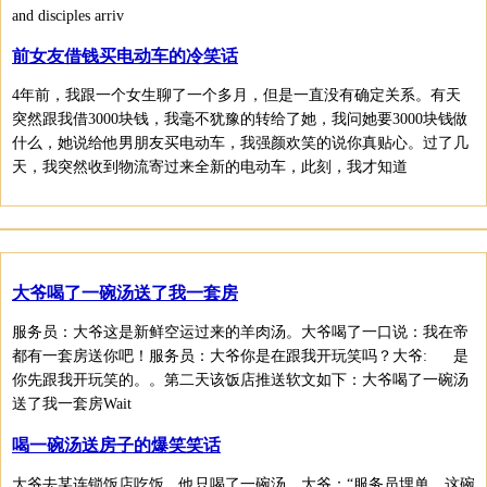
and disciples arriv
前女友借钱买电动车的冷笑话
4年前，我跟一个女生聊了一个多月，但是一直没有确定关系。有天
突然跟我借3000块钱，我毫不犹豫的转给了她，我问她要3000块钱做
什么，她说给他男朋友买电动车，我强颜欢笑的说你真贴心。过了几
天，我突然收到物流寄过来全新的电动车，此刻，我才知道
大爷喝了一碗汤送了我一套房
服务员：大爷这是新鲜空运过来的羊肉汤。大爷喝了一口说：我在帝
都有一套房送你吧！服务员：大爷你是在跟我开玩笑吗？大爷: 是
你先跟我开玩笑的。。第二天该饭店推送软文如下：大爷喝了一碗汤
送了我一套房Wait
喝一碗汤送房子的爆笑笑话
大爷去某连锁饭店吃饭，他只喝了一碗汤。大爷：“服务员埋单，这碗