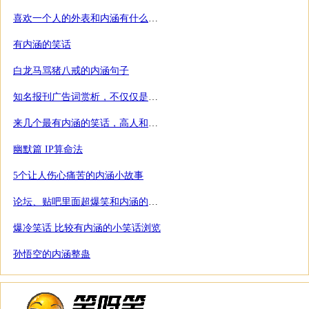
喜欢一个人的外表和内涵有什么联系
有内涵的笑话
白龙马骂猪八戒的内涵句子
知名报刊广告词赏析，不仅仅是高更是幽
来几个最有内涵的笑话，高人和神人都不需要给解释的
幽默篇 IP算命法
5个让人伤心痛苦的内涵小故事
论坛、贴吧里面超爆笑和内涵的回复5个
爆冷笑话 比较有内涵的小笑话浏览
孙悟空的内涵整蛊