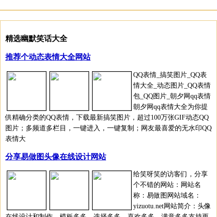
精选幽默笑话大全
推荐个动态表情大全网站
QQ表情_搞笑图片_QQ表
情大全_动态图片_QQ表情
包_QQ图片_朝夕网qq表情
朝夕网qq表情大全为你提
供精确分类的QQ表情，下载最新搞笑图片，超过100万张GIF动态QQ
图片；多频道多栏目，一键进入，一键复制；网友最喜爱的无水印QQ
表情大
分享易做图头像在线设计网站
给笑呀笑的访客们，分享
个不错的网站：网站名
称：易做图网站域名：
yizuotu.net网站简介：头像
在线设计和制作，模板多多，选择多多，喜欢多多，满意多多支持更