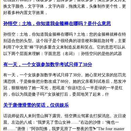
换文字颜色，文字字体，文字内容，拖拽元素，头像制作更个性，更
好看多种内置文字效果，
孙悟空：土地，你知道我金箍棒在哪吗？是什么意思
孙悟空：土地，你知道我金箍棒在哪吗？土地：您的金箍棒就棒在特
别适合您的头型。这个段子是个很经典的谐音梗和脑筋急转弯，主要
利用了中文里“棒”字的多重含义来制造反差和笑点。它的意思可以从
以下两个层面来理解：字面意思（名词）：孙悟空问的是他的武器
有一天，一个女孩参加数学考试只得了38分
有一天，一个女孩参加数学考试只得了38分。她心里对父亲的惩罚充
满恐惧，于是偷偷把分数改成了88分。她的父亲看到试卷后，怒发冲
冠，狠狠地给了她一耳光，怒吼道:"你这8怎么一半是绿的一半是红
的，你以为我是傻子吗?"女孩被打后，委屈地哭了起来，什
关于唐僧滑雪的笑话，仅供娱乐
话说师徒四人来到雪山脚下露营。悟空腾云驾雾去打探消息。次日凌
晨。左边的八戒：“我梦见了雪山女神……”右边的沙僧：“俺也一
样……”唐僧：“阿弥陀佛，我梦见滑了一整夜的雪⛷”The four master