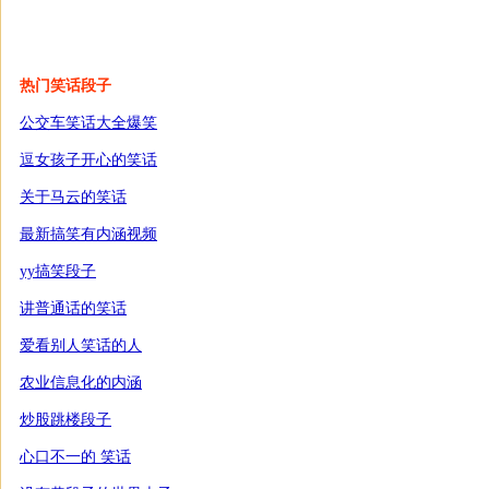
热门笑话段子
公交车笑话大全爆笑
逗女孩子开心的笑话
关于马云的笑话
最新搞笑有内涵视频
yy搞笑段子
讲普通话的笑话
爱看别人笑话的人
农业信息化的内涵
炒股跳楼段子
心口不一的 笑话