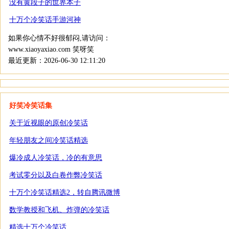
没有黄段子的世界本子
十万个冷笑话手游河神
如果你心情不好很郁闷,请访问：
www.xiaoyaxiao.com 笑呀笑
最近更新：2026-06-30 12:11:20
好笑冷笑话集
关于近视眼的原创冷笑话
年轻朋友之间冷笑话精选
爆冷成人冷笑话，冷的有意思
考试零分以及白卷作弊冷笑话
十万个冷笑话精选2，转自腾讯微博
数学教授和飞机、炸弹的冷笑话
精选十万个冷笑话