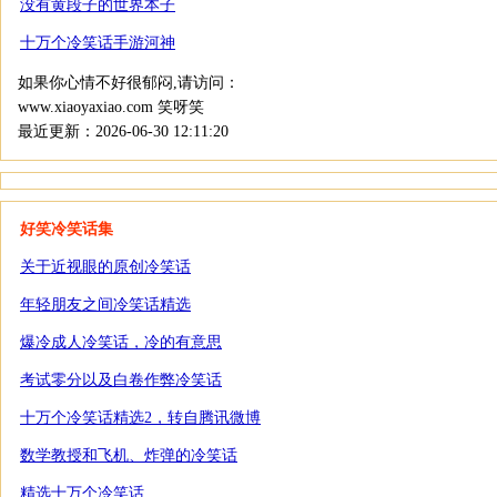
没有黄段子的世界本子
十万个冷笑话手游河神
如果你心情不好很郁闷,请访问：
www.xiaoyaxiao.com 笑呀笑
最近更新：2026-06-30 12:11:20
好笑冷笑话集
关于近视眼的原创冷笑话
年轻朋友之间冷笑话精选
爆冷成人冷笑话，冷的有意思
考试零分以及白卷作弊冷笑话
十万个冷笑话精选2，转自腾讯微博
数学教授和飞机、炸弹的冷笑话
精选十万个冷笑话