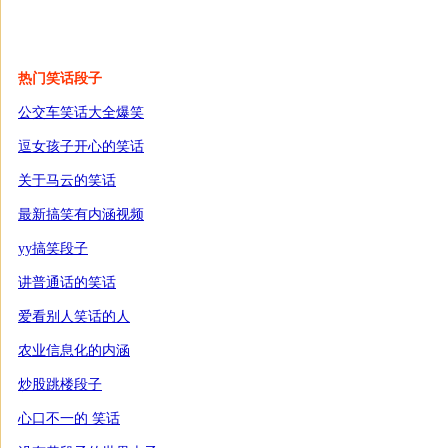
热门笑话段子
公交车笑话大全爆笑
逗女孩子开心的笑话
关于马云的笑话
最新搞笑有内涵视频
yy搞笑段子
讲普通话的笑话
爱看别人笑话的人
农业信息化的内涵
炒股跳楼段子
心口不一的 笑话