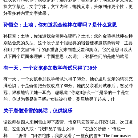
换文字颜色，文字字体，文字内容，拖拽元素，头像制作更个性，更
好看多种内置文字效果，
孙悟空：土地，你知道我金箍棒在哪吗？是什么意思
孙悟空：土地，你知道我金箍棒在哪吗？土地：您的金箍棒就棒在特
别适合您的头型。这个段子是个很经典的谐音梗和脑筋急转弯，主要
利用了中文里“棒”字的多重含义来制造反差和笑点。它的意思可以从
以下两个层面来理解：字面意思（名词）：孙悟空问的是他的武器
有一天，一个女孩参加数学考试只得了38分
有一天，一个女孩参加数学考试只得了38分。她心里对父亲的惩罚充
满恐惧，于是偷偷把分数改成了88分。她的父亲看到试卷后，怒发冲
冠，狠狠地给了她一耳光，怒吼道:"你这8怎么一半是绿的一半是红
的，你以为我是傻子吗?"女孩被打后，委屈地哭了起来，什
关于唐僧滑雪的笑话，仅供娱乐
话说师徒四人来到雪山脚下露营。悟空腾云驾雾去打探消息。次日凌
晨。左边的八戒：“我梦见了雪山女神……”右边的沙僧：“俺也一
样……”唐僧：“阿弥陀佛，我梦见滑了一整夜的雪⛷”The four master