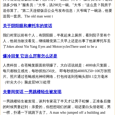
汤多少钱？”服务员：“大爷，汤298元一碗。”大爷：“这么贵？我房子
送你算了。”第二天连锁饭店公众号发布信息：大爷喝了一碗汤，他要
送我一套房。The old man went t
关于阴阳眼和摩托车的笑话
我们村里以前有个人，有阴阳眼，半夜起来上厕所，看到院子里有个
人，他就当做没看见，继续睡觉第二天早上还是出事了他家摩托车丢
了Jokes about Yin Yang Eyes and MotorcyclesThere used to be a
爆冷回复 它这么厉害怎么还是
人类科技，在苍蝇复眼面前弱爆了。大白话说就是：4000余只复眼，
每只都独立感光，每秒抓拍250次。 即每秒抓拍4000X250=100万张照
片。照片通过苍蝇感光神经网络，打包传送到苍蝇头部0.1立方毫米
（针尖大小）脑皮层MCU处理
夫妻间笑话 一男跳楼轻生被发现
一男跳楼轻生被发现，谈判专家花了半天才让男子松懈，正准备后撤
的时候男妻赶到：亲爱的，你想想咱们的家，咱还要白头偕老呢，男
一楞，扑通一下就跳下去了。A man who jumped off a building and