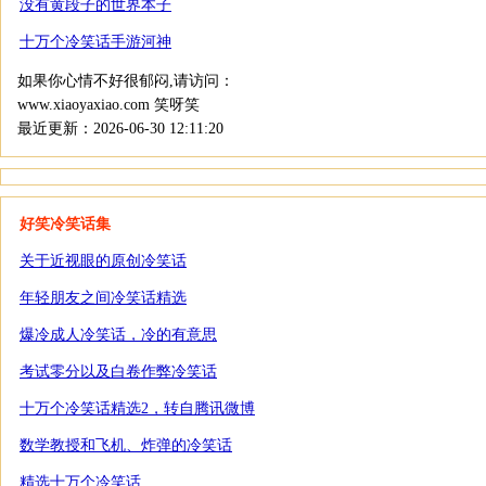
没有黄段子的世界本子
十万个冷笑话手游河神
如果你心情不好很郁闷,请访问：
www.xiaoyaxiao.com 笑呀笑
最近更新：2026-06-30 12:11:20
好笑冷笑话集
关于近视眼的原创冷笑话
年轻朋友之间冷笑话精选
爆冷成人冷笑话，冷的有意思
考试零分以及白卷作弊冷笑话
十万个冷笑话精选2，转自腾讯微博
数学教授和飞机、炸弹的冷笑话
精选十万个冷笑话