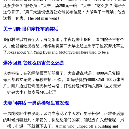
汤多少钱？”服务员：“大爷，汤298元一碗。”大爷：“这么贵？我房子
送你算了。”第二天连锁饭店公众号发布信息：大爷喝了一碗汤，他要
送我一套房。The old man went t
关于阴阳眼和摩托车的笑话
我们村里以前有个人，有阴阳眼，半夜起来上厕所，看到院子里有个
人，他就当做没看见，继续睡觉第二天早上还是出事了他家摩托车丢
了Jokes about Yin Yang Eyes and MotorcyclesThere used to be a
爆冷回复 它这么厉害怎么还是
人类科技，在苍蝇复眼面前弱爆了。大白话说就是：4000余只复眼，
每只都独立感光，每秒抓拍250次。 即每秒抓拍4000X250=100万张照
片。照片通过苍蝇感光神经网络，打包传送到苍蝇头部0.1立方毫米
（针尖大小）脑皮层MCU处理
夫妻间笑话 一男跳楼轻生被发现
一男跳楼轻生被发现，谈判专家花了半天才让男子松懈，正准备后撤
的时候男妻赶到：亲爱的，你想想咱们的家，咱还要白头偕老呢，男
一楞，扑通一下就跳下去了。A man who jumped off a building and