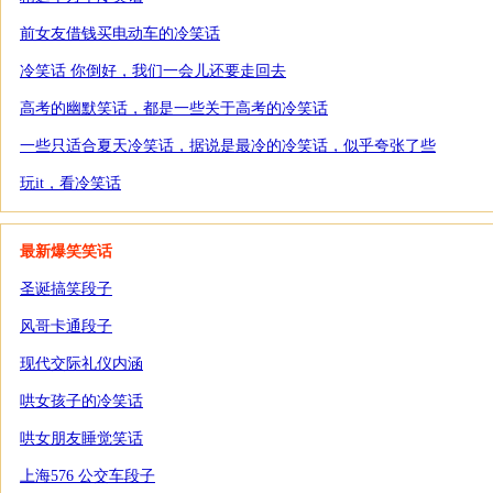
前女友借钱买电动车的冷笑话
冷笑话 你倒好，我们一会儿还要走回去
高考的幽默笑话，都是一些关于高考的冷笑话
一些只适合夏天冷笑话，据说是最冷的冷笑话，似乎夸张了些
玩it，看冷笑话
最新爆笑笑话
圣诞搞笑段子
风哥卡通段子
现代交际礼仪内涵
哄女孩子的冷笑话
哄女朋友睡觉笑话
上海576 公交车段子