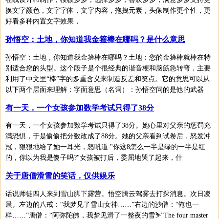
换文字颜色，文字字体，文字内容，拖拽元素，头像制作更个性，更
好看多种内置文字效果，
孙悟空：土地，你知道我金箍棒在哪吗？是什么意思
孙悟空：土地，你知道我金箍棒在哪吗？土地：您的金箍棒就棒在特
别适合您的头型。这个段子是个很经典的谐音梗和脑筋急转弯，主要
利用了中文里“棒”字的多重含义来制造反差和笑点。它的意思可以从
以下两个层面来理解：字面意思（名词）：孙悟空问的是他的武器
有一天，一个女孩参加数学考试只得了38分
有一天，一个女孩参加数学考试只得了38分。她心里对父亲的惩罚充
满恐惧，于是偷偷把分数改成了88分。她的父亲看到试卷后，怒发冲
冠，狠狠地给了她一耳光，怒吼道:"你这8怎么一半是绿的一半是红
的，你以为我是傻子吗?"女孩被打后，委屈地哭了起来，什
关于唐僧滑雪的笑话，仅供娱乐
话说师徒四人来到雪山脚下露营。悟空腾云驾雾去打探消息。次日凌
晨。左边的八戒：“我梦见了雪山女神……”右边的沙僧：“俺也一
样……”唐僧：“阿弥陀佛，我梦见滑了一整夜的雪⛷”The four master