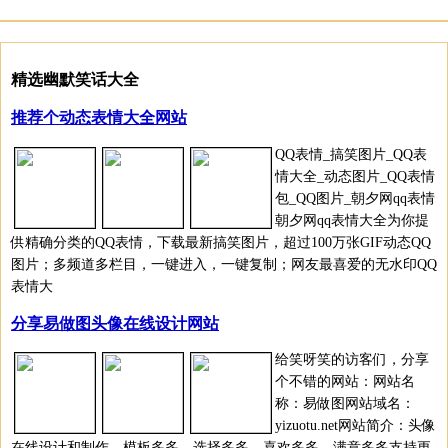
精选幽默笑话大全
推荐个动态表情大全网站
QQ表情_搞笑图片_QQ表
情大全_动态图片_QQ表情
包_QQ图片_朝夕网qq表情
朝夕网qq表情大全为你提
供精确分类的QQ表情，下载最新搞笑图片，超过100万张GIF动态QQ
图片；多频道多栏目，一键进入，一键复制；网友最喜爱的无水印QQ
表情大
分享易做图头像在线设计网站
给笑呀笑的访客们，分享
个不错的网站：网站名
称：易做图网站域名：
yizuotu.net网站简介：头像
在线设计和制作，模板多多，选择多多，喜欢多多，满意多多支持更