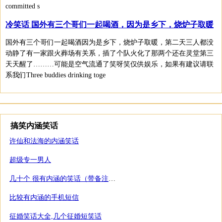
committed s
冷笑话 国外有三个哥们一起喝酒，因为是乡下，烧炉子取暖
国外有三个哥们一起喝酒因为是乡下，烧炉子取暖，第二天三人都没
动静了有一家跟火葬场有关系，插了个队火化了那两个还在灵堂第三
天天醒了………可能是空气流通了笑呀笑仅供娱乐，如果有建议请联
系我们Three buddies drinking toge
搞笑内涵笑话
许仙和法海的内涵笑话
超级专一男人
几十个 很有内涵的笑话（带备注和解答）2
比较有内涵的手机短信
征婚笑话大全,几个征婚短笑话