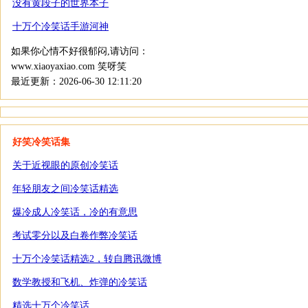
没有黄段子的世界本子
十万个冷笑话手游河神
如果你心情不好很郁闷,请访问：
www.xiaoyaxiao.com 笑呀笑
最近更新：2026-06-30 12:11:20
好笑冷笑话集
关于近视眼的原创冷笑话
年轻朋友之间冷笑话精选
爆冷成人冷笑话，冷的有意思
考试零分以及白卷作弊冷笑话
十万个冷笑话精选2，转自腾讯微博
数学教授和飞机、炸弹的冷笑话
精选十万个冷笑话