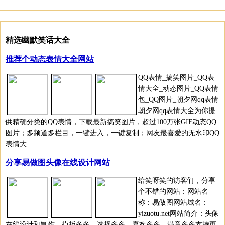
精选幽默笑话大全
推荐个动态表情大全网站
QQ表情_搞笑图片_QQ表
情大全_动态图片_QQ表情
包_QQ图片_朝夕网qq表情
朝夕网qq表情大全为你提
供精确分类的QQ表情，下载最新搞笑图片，超过100万张GIF动态QQ
图片；多频道多栏目，一键进入，一键复制；网友最喜爱的无水印QQ
表情大
分享易做图头像在线设计网站
给笑呀笑的访客们，分享
个不错的网站：网站名
称：易做图网站域名：
yizuotu.net网站简介：头像
在线设计和制作，模板多多，选择多多，喜欢多多，满意多多支持更