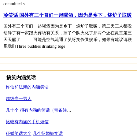
committed s
冷笑话 国外有三个哥们一起喝酒，因为是乡下，烧炉子取暖
国外有三个哥们一起喝酒因为是乡下，烧炉子取暖，第二天三人都没
动静了有一家跟火葬场有关系，插了个队火化了那两个还在灵堂第三
天天醒了………可能是空气流通了笑呀笑仅供娱乐，如果有建议请联
系我们Three buddies drinking toge
搞笑内涵笑话
许仙和法海的内涵笑话
超级专一男人
几十个 很有内涵的笑话（带备注和解答）2
比较有内涵的手机短信
征婚笑话大全,几个征婚短笑话