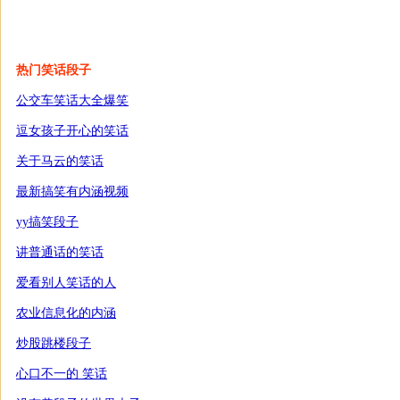
热门笑话段子
公交车笑话大全爆笑
逗女孩子开心的笑话
关于马云的笑话
最新搞笑有内涵视频
yy搞笑段子
讲普通话的笑话
爱看别人笑话的人
农业信息化的内涵
炒股跳楼段子
心口不一的 笑话