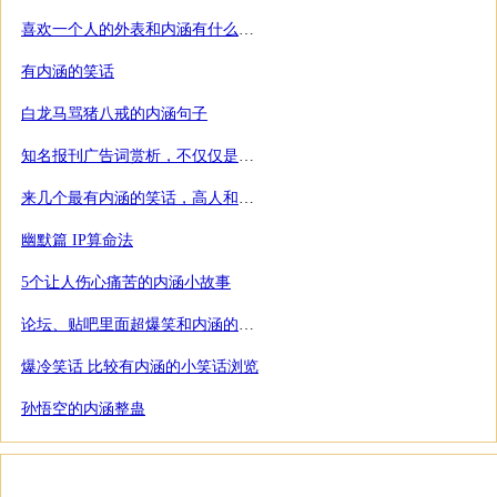
喜欢一个人的外表和内涵有什么联系
有内涵的笑话
白龙马骂猪八戒的内涵句子
知名报刊广告词赏析，不仅仅是高更是幽
来几个最有内涵的笑话，高人和神人都不需要给解释的
幽默篇 IP算命法
5个让人伤心痛苦的内涵小故事
论坛、贴吧里面超爆笑和内涵的回复5个
爆冷笑话 比较有内涵的小笑话浏览
孙悟空的内涵整蛊