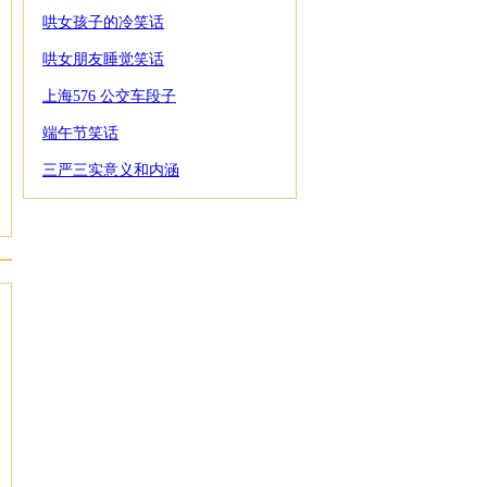
哄女孩子的冷笑话
哄女朋友睡觉笑话
上海576 公交车段子
端午节笑话
三严三实意义和内涵