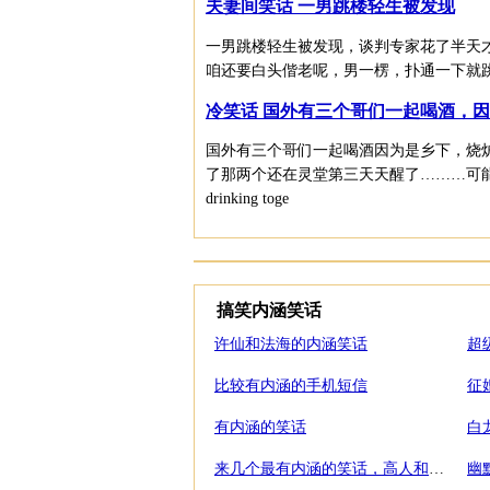
夫妻间笑话 一男跳楼轻生被发现
一男跳楼轻生被发现，谈判专家花了半天
咱还要白头偕老呢，男一楞，扑通一下就跳下去了。A man 
冷笑话 国外有三个哥们一起喝酒，
国外有三个哥们一起喝酒因为是乡下，烧
了那两个还在灵堂第三天天醒了………可能是空
drinking toge
搞笑内涵笑话
许仙和法海的内涵笑话
超
比较有内涵的手机短信
征
有内涵的笑话
白
来几个最有内涵的笑话，高人和神人都不需要给解释的
幽