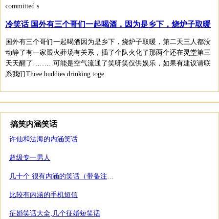
committed s
冷笑话 国外有三个哥们一起喝酒，因为是乡下，烧炉子取暖
国外有三个哥们一起喝酒因为是乡下，烧炉子取暖，第二天三人都没
动静了有一家跟火葬场有关系，插了个队火化了那两个还在灵堂第三
天天醒了………可能是空气流通了笑呀笑仅供娱乐，如果有建议请联
系我们Three buddies drinking toge
搞笑内涵笑话
许仙和法海的内涵笑话
超级专一男人
几十个 很有内涵的笑话（带备注和解答）2
比较有内涵的手机短信
征婚笑话大全,几个征婚短笑话