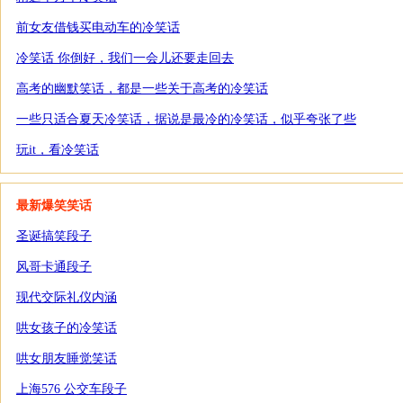
前女友借钱买电动车的冷笑话
冷笑话 你倒好，我们一会儿还要走回去
高考的幽默笑话，都是一些关于高考的冷笑话
一些只适合夏天冷笑话，据说是最冷的冷笑话，似乎夸张了些
玩it，看冷笑话
最新爆笑笑话
圣诞搞笑段子
风哥卡通段子
现代交际礼仪内涵
哄女孩子的冷笑话
哄女朋友睡觉笑话
上海576 公交车段子