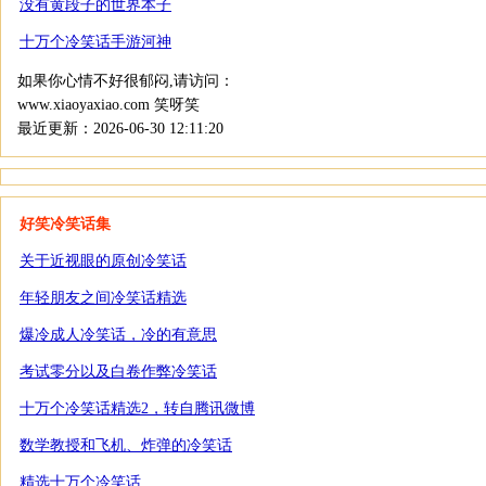
没有黄段子的世界本子
十万个冷笑话手游河神
如果你心情不好很郁闷,请访问：
www.xiaoyaxiao.com 笑呀笑
最近更新：2026-06-30 12:11:20
好笑冷笑话集
关于近视眼的原创冷笑话
年轻朋友之间冷笑话精选
爆冷成人冷笑话，冷的有意思
考试零分以及白卷作弊冷笑话
十万个冷笑话精选2，转自腾讯微博
数学教授和飞机、炸弹的冷笑话
精选十万个冷笑话