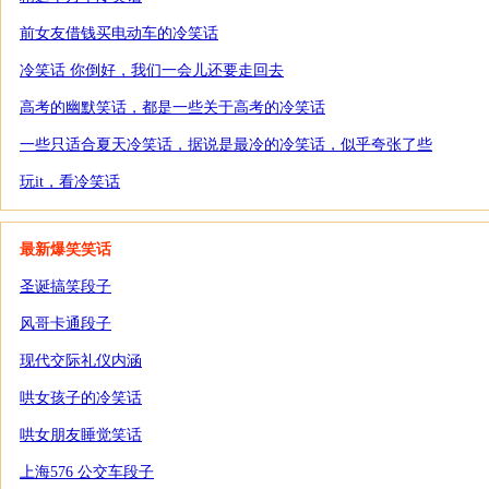
前女友借钱买电动车的冷笑话
冷笑话 你倒好，我们一会儿还要走回去
高考的幽默笑话，都是一些关于高考的冷笑话
一些只适合夏天冷笑话，据说是最冷的冷笑话，似乎夸张了些
玩it，看冷笑话
最新爆笑笑话
圣诞搞笑段子
风哥卡通段子
现代交际礼仪内涵
哄女孩子的冷笑话
哄女朋友睡觉笑话
上海576 公交车段子