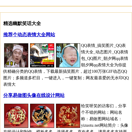
精选幽默笑话大全
推荐个动态表情大全网站
QQ表情_搞笑图片_QQ表
情大全_动态图片_QQ表情
包_QQ图片_朝夕网qq表情
朝夕网qq表情大全为你提
供精确分类的QQ表情，下载最新搞笑图片，超过100万张GIF动态QQ
图片；多频道多栏目，一键进入，一键复制；网友最喜爱的无水印QQ
表情大
分享易做图头像在线设计网站
给笑呀笑的访客们，分享
个不错的网站：网站名
称：易做图网站域名：
yizuotu.net网站简介：头像
在线设计和制作，模板多多，选择多多，喜欢多多，满意多多支持更