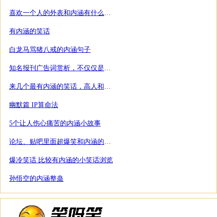
喜欢一个人的外表和内涵有什么联系
有内涵的笑话
白龙马骂猪八戒的内涵句子
知名报刊广告词赏析，不仅仅是高更是幽
来几个最有内涵的笑话，高人和神人都不需要给解释的
幽默篇 IP算命法
5个让人伤心痛苦的内涵小故事
论坛、贴吧里面超爆笑和内涵的回复5个
爆冷笑话 比较有内涵的小笑话浏览
孙悟空的内涵整蛊